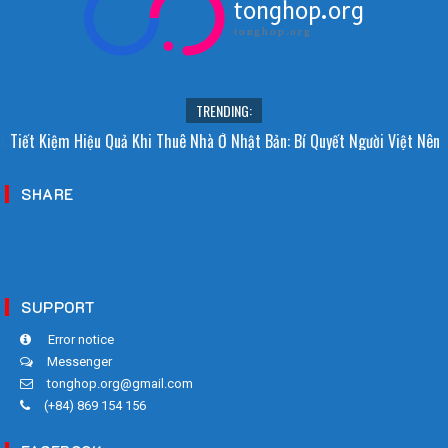
tonghop.org
tonghop.org
TRENDING:
i Sao Người Nhật Không Ăn Hoa Quả Tự Trồng? Sự Thật Bất Ngờ Đằng
Tiết Kiệm Hiệu Quả Khi Thuê Nhà Ở Nhật Bản: Bí Quyết Người Việt Nên
Sau
Biết!
SHARE
SUPPORT
Error notice
Messenger
tonghop.org@gmail.com
(+84) 869 154 156