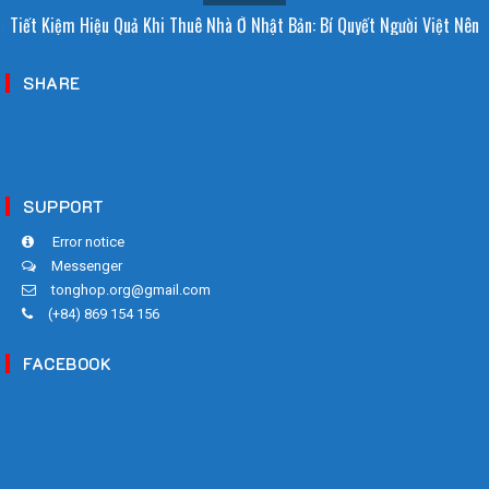
i Sao Người Nhật Không Ăn Hoa Quả Tự Trồng? Sự Thật Bất Ngờ Đằng
Tiết Kiệm Hiệu Quả Khi Thuê Nhà Ở Nhật Bản: Bí Quyết Người Việt Nên
Sau
Biết!
SHARE
SUPPORT
Error notice
Messenger
tonghop.org@gmail.com
(+84) 869 154 156
FACEBOOK