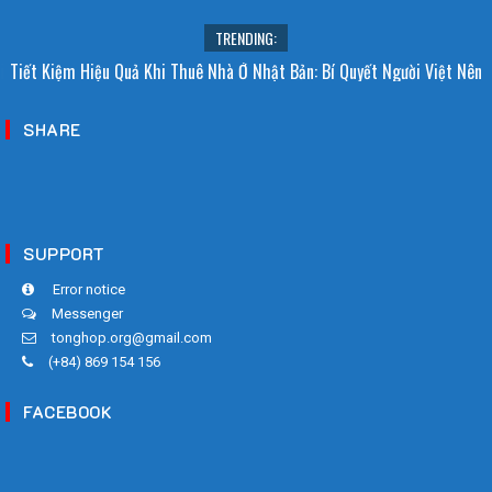
TRENDING:
i Sao Người Nhật Không Ăn Hoa Quả Tự Trồng? Sự Thật Bất Ngờ Đằng
Tiết Kiệm Hiệu Quả Khi Thuê Nhà Ở Nhật Bản: Bí Quyết Người Việt Nên
Sau
Biết!
SHARE
SUPPORT
Error notice
Messenger
tonghop.org@gmail.com
(+84) 869 154 156
FACEBOOK