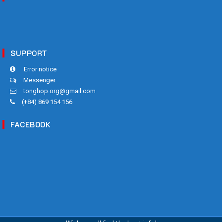
SUPPORT
Error notice
Messenger
tonghop.org@gmail.com
(+84) 869 154 156
FACEBOOK