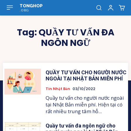
TONGHOP
.ORG
Tag:
QUẦY TƯ VẤN ĐA
NGÔN NGỮ
QUẦY TƯ VẤN CHO NGƯỜI NƯỚC
NGOÀI TẠI NHẬT BẢN MIỄN PHÍ
Tin Nhật Bản
03/10/2022
Quầy tư vấn cho người nước ngoài
tại Nhật Bản miễn phí. Hiện tại có
rất nhiều trung tâm hỗ...
Quầy tư vấn đa ngôn ngữ cho