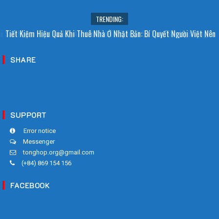
TRENDING:
i Sao Người Nhật Không Ăn Hoa Quả Tự Trồng? Sự Thật Bất Ngờ Đằng
Tiết Kiệm Hiệu Quả Khi Thuê Nhà Ở Nhật Bản: Bí Quyết Người Việt Nên
Sau
Biết!
SHARE
SUPPORT
Error notice
Messenger
tonghop.org@gmail.com
(+84) 869 154 156
FACEBOOK