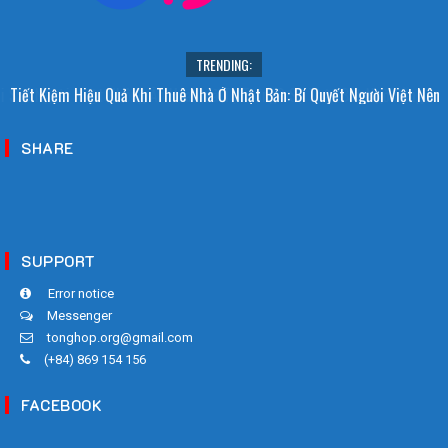
TRENDING:
i Sao Người Nhật Không Ăn Hoa Quả Tự Trồng? Sự Thật Bất Ngờ Đằng
Tiết Kiệm Hiệu Quả Khi Thuê Nhà Ở Nhật Bản: Bí Quyết Người Việt Nên
Sau
Biết!
SHARE
SUPPORT
Error notice
Messenger
tonghop.org@gmail.com
(+84) 869 154 156
FACEBOOK