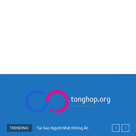
tonghop.org
tonghop.org
TRENDING:
Tại Sao Người Nhật Không Ăn
Hoa Quả Tự Trồng? Sự Thật Bất