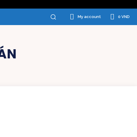
0 VND
My account
OÁN