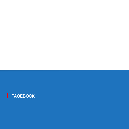
FACEBOOK