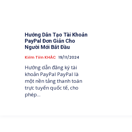
Hướng Dẫn Tạo Tài Khoản
PayPal Đơn Giản Cho
Người Mới Bắt Đầu
Kiếm Tiền KHÁC
19/11/2024
Hướng dẫn đăng ký tài
khoản PayPal PayPal là
một nền tảng thanh toán
trực tuyến quốc tế, cho
phép...