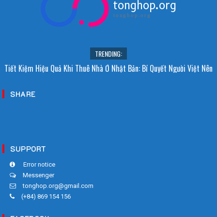
tonghop.org
tonghop.org
TRENDING:
i Sao Người Nhật Không Ăn Hoa Quả Tự Trồng? Sự Thật Bất Ngờ Đằng
Tiết Kiệm Hiệu Quả Khi Thuê Nhà Ở Nhật Bản: Bí Quyết Người Việt Nên
Sau
Biết!
SHARE
SUPPORT
Error notice
Messenger
tonghop.org@gmail.com
(+84) 869 154 156