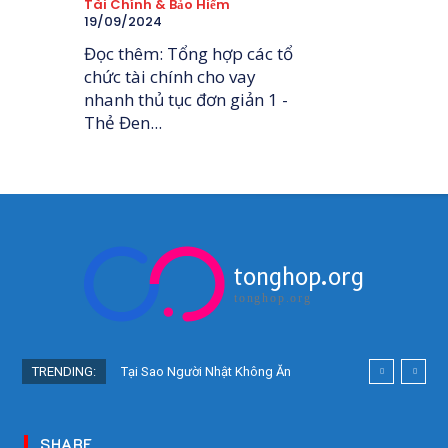
Tài Chính & Bảo Hiểm
19/09/2024
Đọc thêm: Tổng hợp các tổ
chức tài chính cho vay
nhanh thủ tục đơn giản 1 -
Thẻ Đen...
tonghop.org
tonghop.org
TRENDING:
Tại Sao Người Nhật Không Ăn
Hoa Quả Tự Trồng? Sự Thật Bất
Ngờ Đằng Sau
SHARE