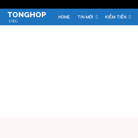
TONGHOP
HOME
TIN MỚI
KIẾM TIỀN
.ORG