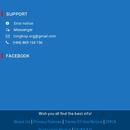
SUPPORT
Error notice
Messenger
tonghop.org@gmail.com
(+84) 869 154 156
FACEBOOK
Wish you all find the best info!
About Us
|
Privacy Policies
|
Terms Of Use Notice
|
DMCA
Protection Status
|
CC BY 4.0