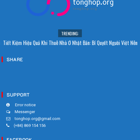
tonghop.org
tonghop.org
TRENDING:
i Sao Người Nhật Không Ăn Hoa Quả Tự Trồng? Sự Thật Bất Ngờ Đằng
Tiết Kiệm Hiệu Quả Khi Thuê Nhà Ở Nhật Bản: Bí Quyết Người Việt Nên
Sau
Biết!
SHARE
SUPPORT
Error notice
Messenger
tonghop.org@gmail.com
(+84) 869 154 156
FACEBOOK