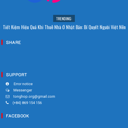
TRENDING:
i Sao Người Nhật Không Ăn Hoa Quả Tự Trồng? Sự Thật Bất Ngờ Đằng
Tiết Kiệm Hiệu Quả Khi Thuê Nhà Ở Nhật Bản: Bí Quyết Người Việt Nên
Sau
Biết!
SHARE
SUPPORT
Error notice
Messenger
tonghop.org@gmail.com
(+84) 869 154 156
FACEBOOK