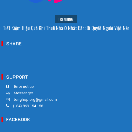
TRENDING:
i Sao Người Nhật Không Ăn Hoa Quả Tự Trồng? Sự Thật Bất Ngờ Đằng
Tiết Kiệm Hiệu Quả Khi Thuê Nhà Ở Nhật Bản: Bí Quyết Người Việt Nên
Sau
Biết!
SHARE
SUPPORT
Error notice
Messenger
tonghop.org@gmail.com
(+84) 869 154 156
FACEBOOK