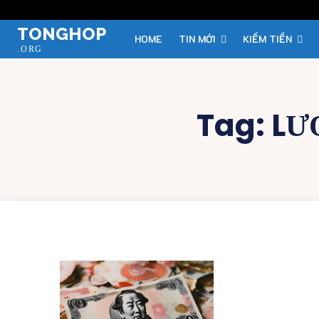
TONGHOP
HOME
TIN MỚI
KIẾM TIỀN
.ORG
Tag:
LƯ