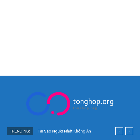
tonghop.org
tonghop.org
TRENDING:
Tại Sao Người Nhật Không Ăn
Hoa Quả Tự Trồng? Sự Thật Bất