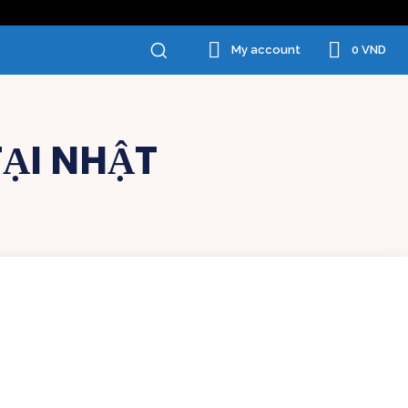
0 VND
My account
TẠI NHẬT