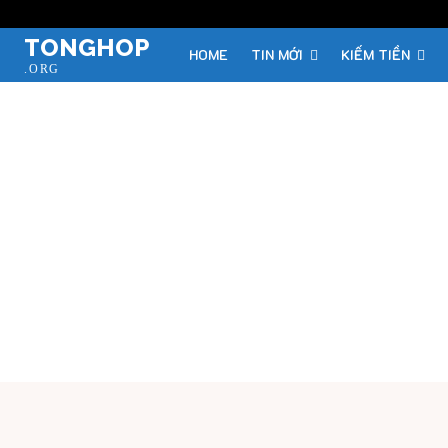
TONGHOP
HOME
TIN MỚI
KIẾM TIỀN
.ORG