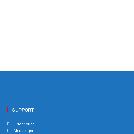
SUPPORT
Error notice
Messenger