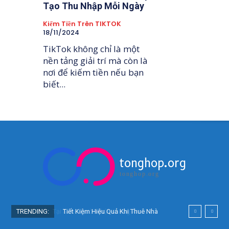
Tạo Thu Nhập Mỗi Ngày
Kiếm Tiền Trên TIKTOK
18/11/2024
TikTok không chỉ là một
nền tảng giải trí mà còn là
nơi để kiếm tiền nếu bạn
biết...
tonghop.org
tonghop.org
TRENDING:
Tại Sao Người Nhật Không Ăn
Tiết Kiệm Hiệu Quả Khi Thuê Nhà
Hoa Quả Tự Trồng? Sự Thật Bất
Ở Nhật Bản: Bí Quyết Người Việt