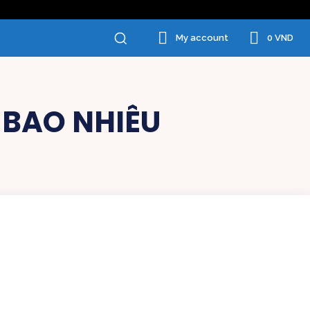
0 VND
My account
À BAO NHIÊU