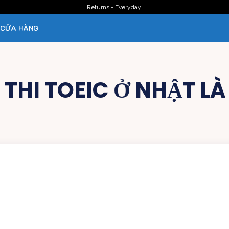
Returns - Everyday!
CỬA HÀNG
Í THI TOEIC Ở NHẬT L