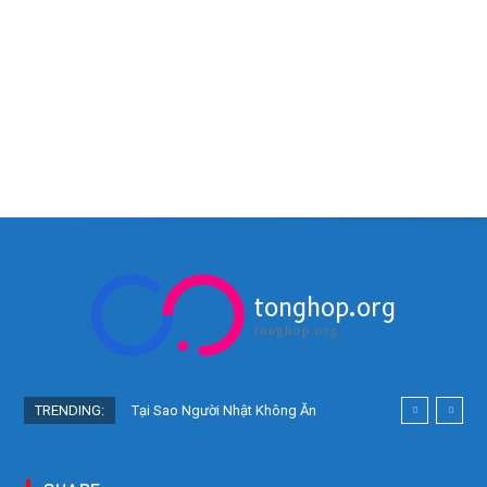
tonghop.org
tonghop.org
TRENDING:
Tại Sao Người Nhật Không Ăn
Hoa Quả Tự Trồng? Sự Thật Bất
Ngờ Đằng Sau