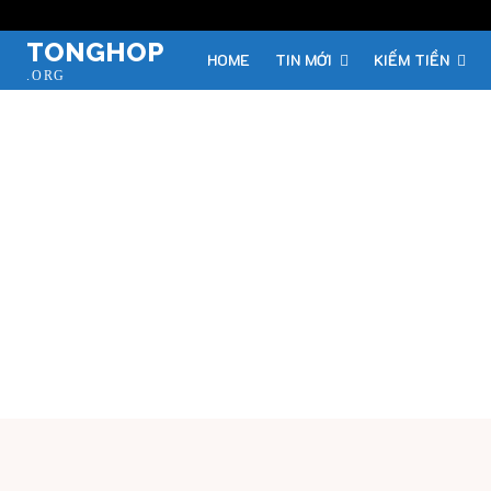
TONGHOP
HOME
TIN MỚI
KIẾM TIỀN
.ORG