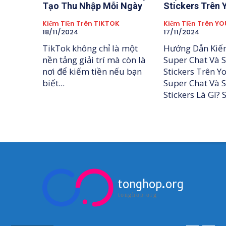
Tạo Thu Nhập Mỗi Ngày
Stickers Trên
Kiếm Tiền Trên TIKTOK
Kiếm Tiền Trên Y
18/11/2024
17/11/2024
TikTok không chỉ là một
Hướng Dẫn Kiế
nền tảng giải trí mà còn là
Super Chat Và 
nơi để kiếm tiền nếu bạn
Stickers Trên Yo
biết...
Super Chat Và 
Sti
tonghop.org
tonghop.org