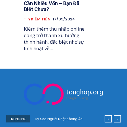
Cần Nhiều Vốn – Bạn Đã
Biết Chưa?
Tin KIẾM TIỀN
17/09/2024
Kiếm thêm thu nhập online
đang trở thành xu hướng
thịnh hành, đặc biệt nhờ sự
linh hoạt về...
tonghop.org
tonghop.org
TRENDING:
Tại Sao Người Nhật Không Ăn
Hoa Quả Tự Trồng? Sự Thật Bất