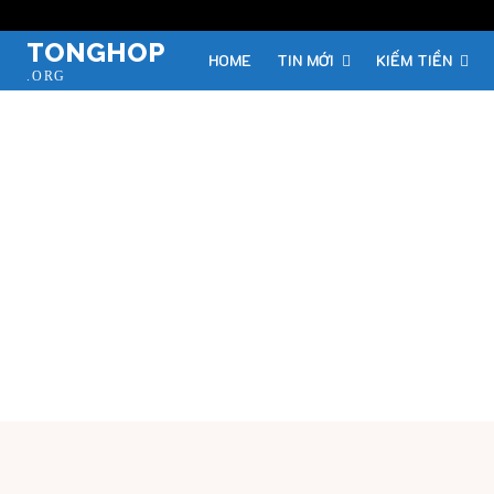
TONGHOP
HOME
TIN MỚI
KIẾM TIỀN
.ORG