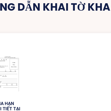
G DẪN KHAI TỜ KHAI
IA HẠN
I TIẾT TẠI