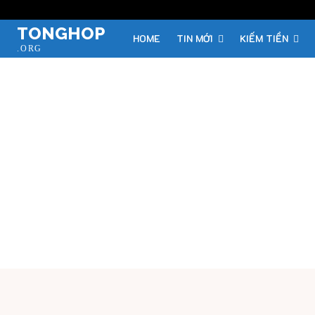
TONGHOP
HOME
TIN MỚI
KIẾM TIỀN
.ORG