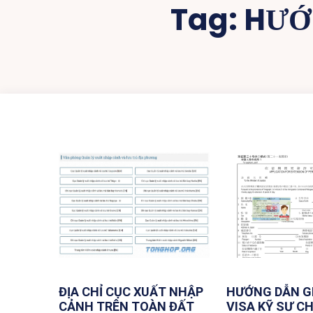
Tag:
HƯỚN
ĐỊA CHỈ CỤC XUẤT NHẬP
HƯỚNG DẪN G
CẢNH TRÊN TOÀN ĐẤT
VISA KỸ SƯ CH