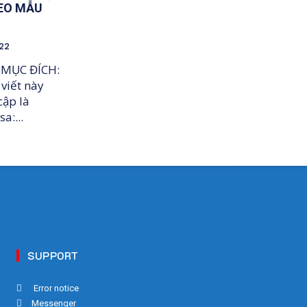
EO MẪU
22
 MỤC ĐÍCH:
 viết này
ập là
a:...
SUPPORT
Error notice
Messenger