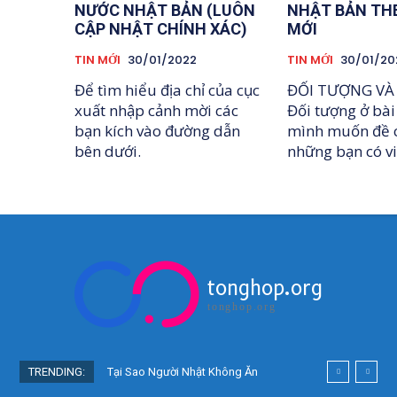
NƯỚC NHẬT BẢN (LUÔN
NHẬT BẢN TH
CẬP NHẬT CHÍNH XÁC)
MỚI
TIN MỚI
30/01/2022
TIN MỚI
30/01/20
Để tìm hiểu địa chỉ của cục
ĐỐI TƯỢNG VÀ
xuất nhập cảnh mời các
Đối tượng ở bài
bạn kích vào đường dẫn
mình muốn đề c
bên dưới.
những bạn có vis
tonghop.org
tonghop.org
TRENDING:
Tại Sao Người Nhật Không Ăn
Hoa Quả Tự Trồng? Sự Thật Bất