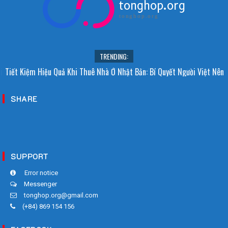
tonghop.org
tonghop.org
TRENDING:
i Sao Người Nhật Không Ăn Hoa Quả Tự Trồng? Sự Thật Bất Ngờ Đằng
Tiết Kiệm Hiệu Quả Khi Thuê Nhà Ở Nhật Bản: Bí Quyết Người Việt Nên
Sau
Biết!
SHARE
SUPPORT
Error notice
Messenger
tonghop.org@gmail.com
(+84) 869 154 156