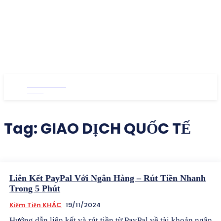
TONGHOP
.ORG
Tag:
GIAO DỊCH QUỐC TẾ
Liên Kết PayPal Với Ngân Hàng – Rút Tiền Nhanh
Trong 5 Phút
Kiếm Tiền KHÁC
19/11/2024
Hướng dẫn liên kết và rút tiền từ PayPal về tài khoản ngân