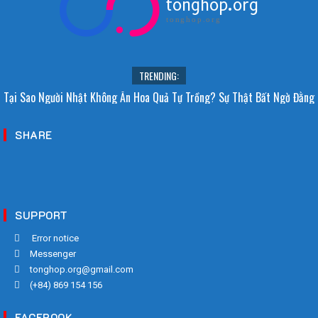
tonghop.org
tonghop.org
TRENDING:
Tại Sao Người Nhật Không Ăn Hoa Quả Tự Trồng? Sự Thật Bất Ngờ Đằng
Sau
SHARE
SUPPORT
Error notice
Messenger
tonghop.org@gmail.com
(+84) 869 154 156
FACEBOOK