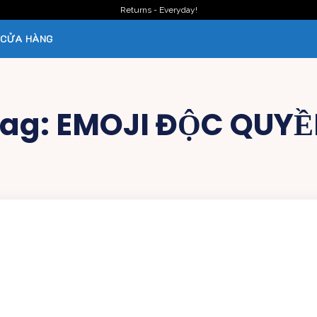
Returns - Everyday!
CỬA HÀNG
ag:
EMOJI ĐỘC QUY