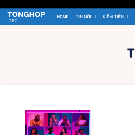
TONGHOP
HOME
TIN MỚI
KIẾM TIỀN
.ORG
T