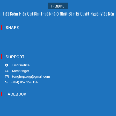
TRENDING:
i Sao Người Nhật Không Ăn Hoa Quả Tự Trồng? Sự Thật Bất Ngờ Đằng
Tiết Kiệm Hiệu Quả Khi Thuê Nhà Ở Nhật Bản: Bí Quyết Người Việt Nên
Sau
Biết!
SHARE
SUPPORT
Error notice
Messenger
tonghop.org@gmail.com
(+84) 869 154 156
FACEBOOK