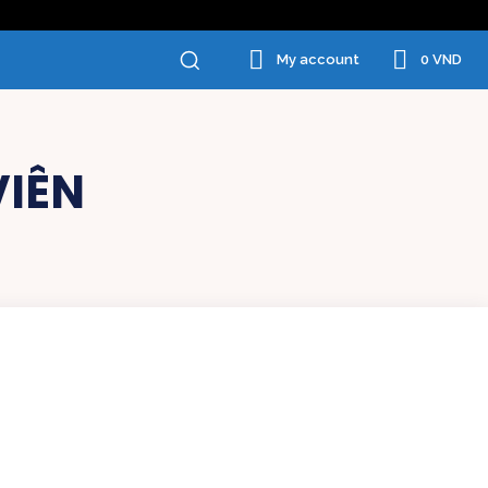
0 VND
My account
IÊN