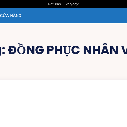
Returns - Everyday!
CỬA HÀNG
g:
ĐỒNG PHỤC NHÂN V