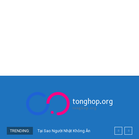
tonghop.org
tonghop.org
TRENDING:
Tại Sao Người Nhật Không Ăn
Hoa Quả Tự Trồng? Sự Thật Bất