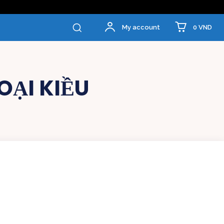
0 VND
My account
OẠI KIỀU