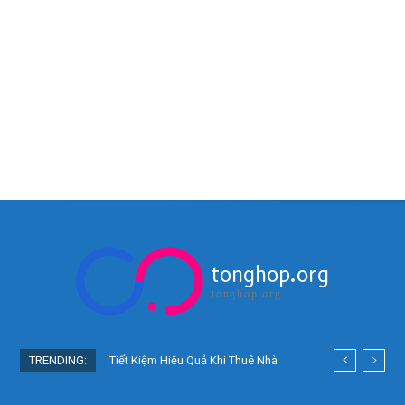
tonghop.org
tonghop.org
TRENDING:
Tiết Kiệm Hiệu Quả Khi Thuê Nhà
Ở Nhật Bản: Bí Quyết Người Việt