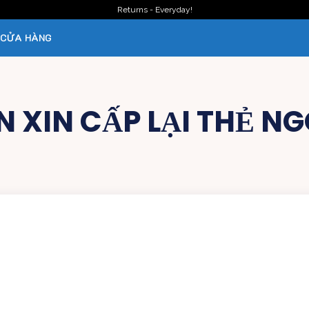
Returns - Everyday!
CỬA HÀNG
 XIN CẤP LẠI THẺ NG