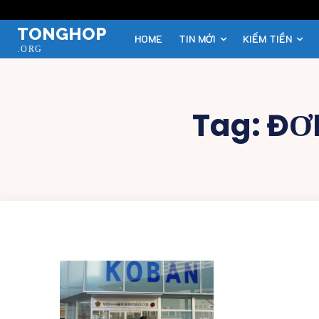
TONGHOP
HOME
TIN MỚI
KIẾM TIỀN
.ORG
Tag:
ĐƠN