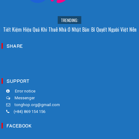
TRENDING:
i Sao Người Nhật Không Ăn Hoa Quả Tự Trồng? Sự Thật Bất Ngờ Đằng
Tiết Kiệm Hiệu Quả Khi Thuê Nhà Ở Nhật Bản: Bí Quyết Người Việt Nên
Sau
Biết!
SHARE
SUPPORT
Error notice
Messenger
tonghop.org@gmail.com
(+84) 869 154 156
FACEBOOK