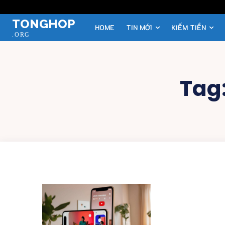
TONGHOP
HOME
TIN MỚI
KIẾM TIỀN
.ORG
Tag