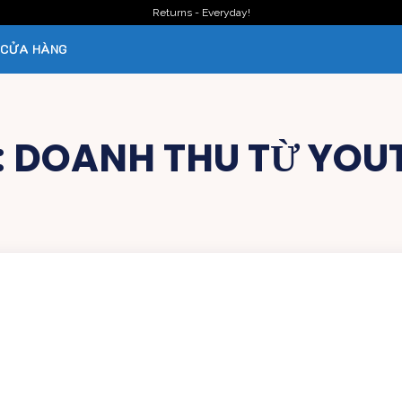
Returns - Everyday!
CỬA HÀNG
:
DOANH THU TỪ YOU