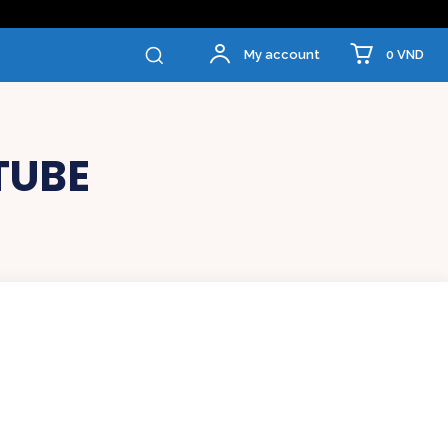
0 VND
My account
TUBE