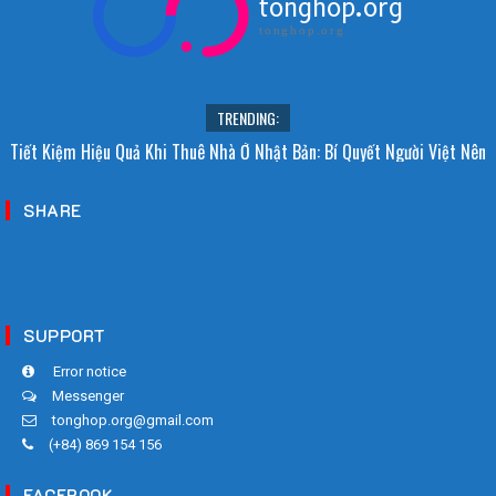
tonghop.org
tonghop.org
TRENDING:
Tiết Kiệm Hiệu Quả Khi Thuê Nhà Ở Nhật Bản: Bí Quyết Người Việt Nên
Biết!
SHARE
SUPPORT
Error notice
Messenger
tonghop.org@gmail.com
(+84) 869 154 156
FACEBOOK