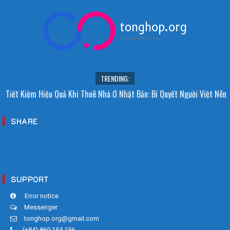
tonghop.org
tonghop.org
TRENDING:
i Sao Người Nhật Không Ăn Hoa Quả Tự Trồng? Sự Thật Bất Ngờ Đằng
Tiết Kiệm Hiệu Quả Khi Thuê Nhà Ở Nhật Bản: Bí Quyết Người Việt Nên
Sau
Biết!
SHARE
SUPPORT
Error notice
Messenger
tonghop.org@gmail.com
(+84) 869 154 156