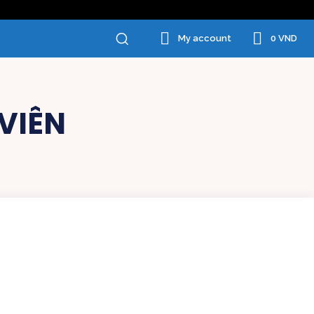
0 VND
My account
VIÊN