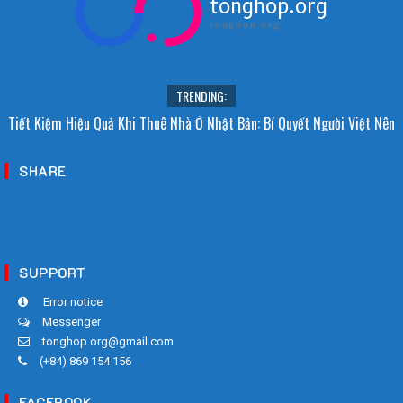
tonghop.org
tonghop.org
TRENDING:
i Sao Người Nhật Không Ăn Hoa Quả Tự Trồng? Sự Thật Bất Ngờ Đằng
Tiết Kiệm Hiệu Quả Khi Thuê Nhà Ở Nhật Bản: Bí Quyết Người Việt Nên
Sau
Biết!
SHARE
SUPPORT
Error notice
Messenger
tonghop.org@gmail.com
(+84) 869 154 156
FACEBOOK