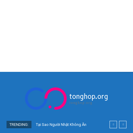
tonghop.org
tonghop.org
TRENDING:
Tại Sao Người Nhật Không Ăn
Hoa Quả Tự Trồng? Sự Thật Bất