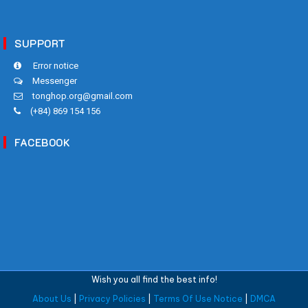
SUPPORT
Error notice
Messenger
tonghop.org@gmail.com
(+84) 869 154 156
FACEBOOK
Wish you all find the best info!
About Us
|
Privacy Policies
|
Terms Of Use Notice
|
DMCA