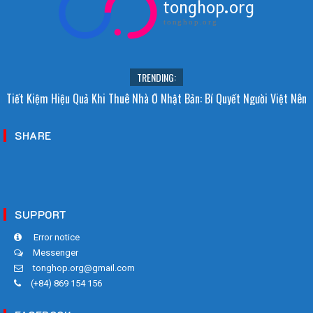
tonghop.org
tonghop.org
TRENDING:
i Sao Người Nhật Không Ăn Hoa Quả Tự Trồng? Sự Thật Bất Ngờ Đằng
Tiết Kiệm Hiệu Quả Khi Thuê Nhà Ở Nhật Bản: Bí Quyết Người Việt Nên
Sau
Biết!
SHARE
SUPPORT
Error notice
Messenger
tonghop.org@gmail.com
(+84) 869 154 156