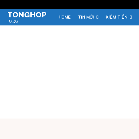
TONGHOP
HOME
TIN MỚI
KIẾM TIỀN
.ORG