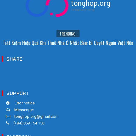
tonghop.org
tonghop.org
TRENDING:
i Sao Người Nhật Không Ăn Hoa Quả Tự Trồng? Sự Thật Bất Ngờ Đằng
Tiết Kiệm Hiệu Quả Khi Thuê Nhà Ở Nhật Bản: Bí Quyết Người Việt Nên
Sau
Biết!
SHARE
SUPPORT
Error notice
Messenger
tonghop.org@gmail.com
(+84) 869 154 156