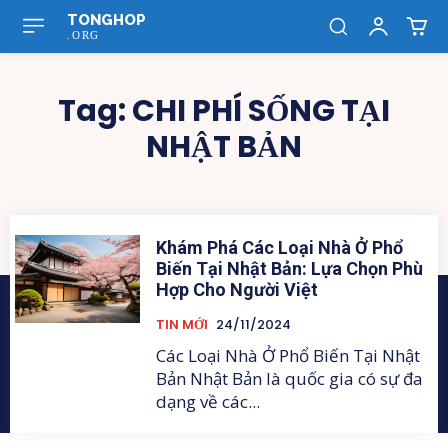
TONGHOP
.ORG
Tag:
CHI PHÍ SỐNG TẠI
NHẬT BẢN
Khám Phá Các Loại Nhà Ở Phổ
Biến Tại Nhật Bản: Lựa Chọn Phù
Hợp Cho Người Việt
TIN MỚI
24/11/2024
Các Loại Nhà Ở Phổ Biến Tại Nhật
Bản Nhật Bản là quốc gia có sự đa
dạng về các...