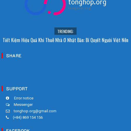
tonghop.org
tonghop.org
TRENDING:
Tiết Kiệm Hiệu Quả Khi Thuê Nhà Ở Nhật Bản: Bí Quyết Người Việt Nên
Biết!
SHARE
SUPPORT
Error notice
Messenger
tonghop.org@gmail.com
(+84) 869 154 156
FACEBOOK