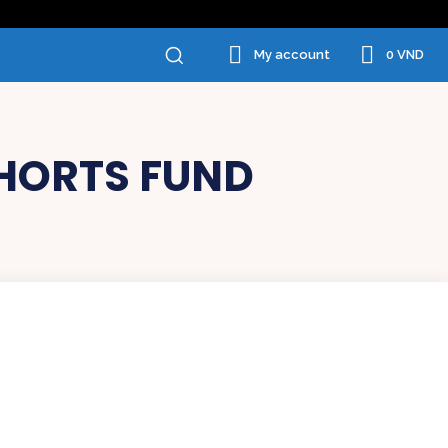
0 VND
My account
HORTS FUND