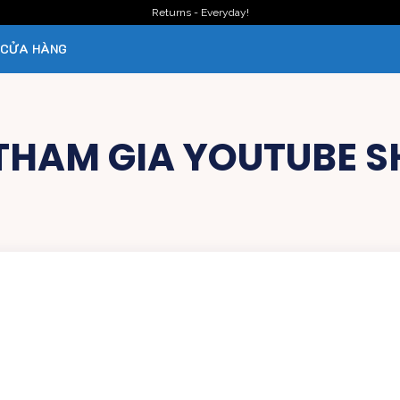
Returns - Everyday!
CỬA HÀNG
THAM GIA YOUTUBE S