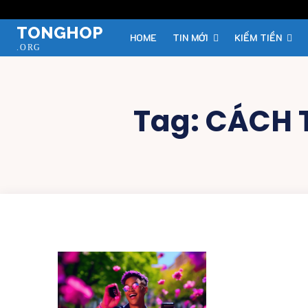
TONGHOP
HOME
TIN MỚI
KIẾM TIỀN
.ORG
Tag:
CÁCH 