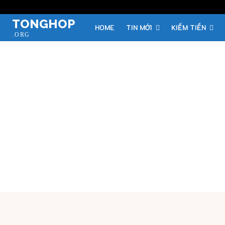
TONGHOP
HOME
TIN MỚI
KIẾM TIỀN
.ORG