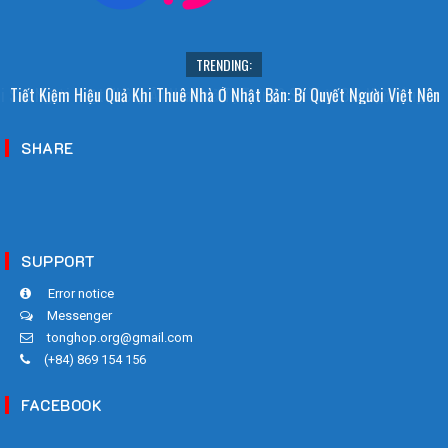
TRENDING:
i Sao Người Nhật Không Ăn Hoa Quả Tự Trồng? Sự Thật Bất Ngờ Đằng
Tiết Kiệm Hiệu Quả Khi Thuê Nhà Ở Nhật Bản: Bí Quyết Người Việt Nên
Sau
Biết!
SHARE
SUPPORT
Error notice
Messenger
tonghop.org@gmail.com
(+84) 869 154 156
FACEBOOK