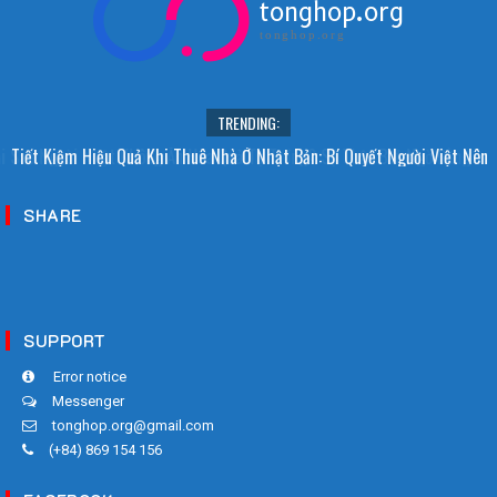
tonghop.org
tonghop.org
TRENDING:
i Sao Người Nhật Không Ăn Hoa Quả Tự Trồng? Sự Thật Bất Ngờ Đằng
Tiết Kiệm Hiệu Quả Khi Thuê Nhà Ở Nhật Bản: Bí Quyết Người Việt Nên
Sau
Biết!
SHARE
SUPPORT
Error notice
Messenger
tonghop.org@gmail.com
(+84) 869 154 156