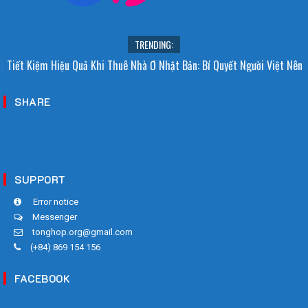
TRENDING:
i Sao Người Nhật Không Ăn Hoa Quả Tự Trồng? Sự Thật Bất Ngờ Đằng
Tiết Kiệm Hiệu Quả Khi Thuê Nhà Ở Nhật Bản: Bí Quyết Người Việt Nên
Sau
Biết!
SHARE
SUPPORT
Error notice
Messenger
tonghop.org@gmail.com
(+84) 869 154 156
FACEBOOK