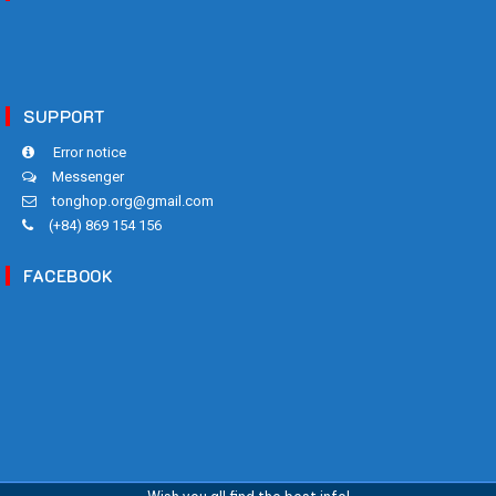
SUPPORT
Error notice
Messenger
tonghop.org@gmail.com
(+84) 869 154 156
FACEBOOK