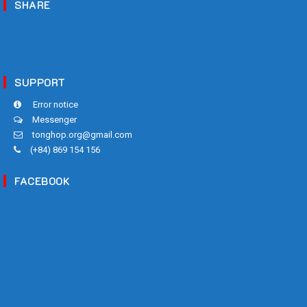
SHARE
SUPPORT
Error notice
Messenger
tonghop.org@gmail.com
(+84) 869 154 156
FACEBOOK