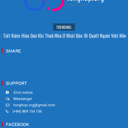
tonghop.org
TRENDING:
i Sao Người Nhật Không Ăn Hoa Quả Tự Trồng? Sự Thật Bất Ngờ Đằng
Tiết Kiệm Hiệu Quả Khi Thuê Nhà Ở Nhật Bản: Bí Quyết Người Việt Nên
Sau
Biết!
SHARE
SUPPORT
Error notice
Messenger
tonghop.org@gmail.com
(+84) 869 154 156
FACEBOOK