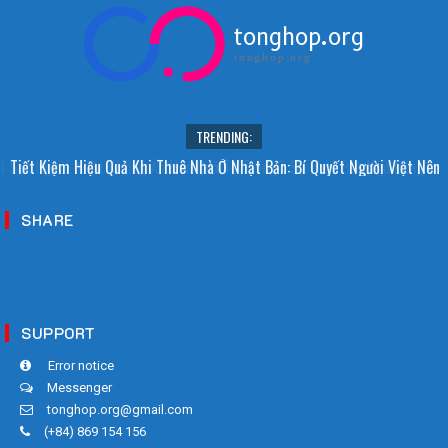
tonghop.org
tonghop.org
TRENDING:
i Sao Người Nhật Không Ăn Hoa Quả Tự Trồng? Sự Thật Bất Ngờ Đằng
Tiết Kiệm Hiệu Quả Khi Thuê Nhà Ở Nhật Bản: Bí Quyết Người Việt Nên
Sau
Biết!
SHARE
SUPPORT
Error notice
Messenger
tonghop.org@gmail.com
(+84) 869 154 156