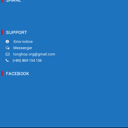
SHARE
SUPPORT
Error notice
Messenger
tonghop.org@gmail.com
(+84) 869 154 156
FACEBOOK