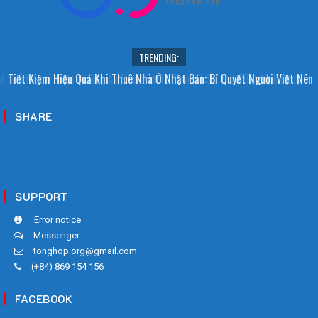
tonghop.org
TRENDING:
i Sao Người Nhật Không Ăn Hoa Quả Tự Trồng? Sự Thật Bất Ngờ Đằng
Tiết Kiệm Hiệu Quả Khi Thuê Nhà Ở Nhật Bản: Bí Quyết Người Việt Nên
Sau
Biết!
SHARE
SUPPORT
Error notice
Messenger
tonghop.org@gmail.com
(+84) 869 154 156
FACEBOOK