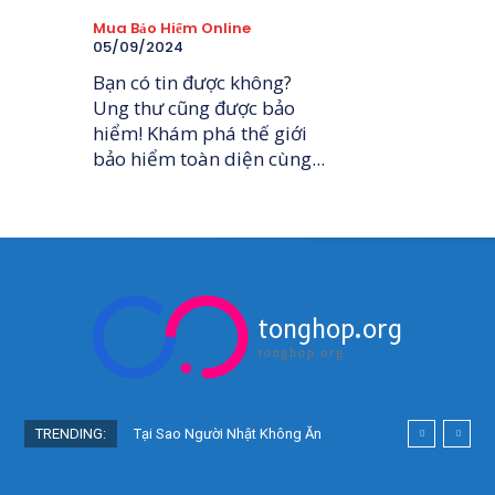
Mua Bảo Hiểm Online
05/09/2024
Bạn có tin được không?
Ung thư cũng được bảo
hiểm! Khám phá thế giới
bảo hiểm toàn diện cùng...
tonghop.org
tonghop.org
TRENDING:
Tại Sao Người Nhật Không Ăn
Hoa Quả Tự Trồng? Sự Thật Bất
Ngờ Đằng Sau