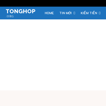
TONGHOP
HOME
TIN MỚI
KIẾM TIỀN
.ORG